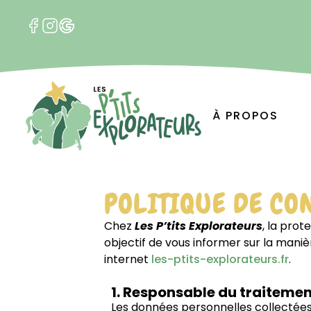
À PROPOS
POLITIQUE DE CO
Chez
Les P’tits Explorateurs
, la prot
objectif de vous informer sur la maniè
internet
les-ptits-explorateurs.fr
.
1. Responsable du traiteme
Les données personnelles collectées s